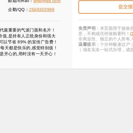
邮箱/Email：
pjfw@qq.com
企鹅/QQ：
2568303999
免责声明
：本页面用于接收
”时代最重要的气派门面和名片！
意，不构成任何收购要约！
价值,是持有人正统身份和强大
非商业性、独立的个人所有,
以节省 89% 的宣传广告费！
温馨提示
：十分钟极速过户
时每天都是快乐的,感觉特别值！
｜域名实名一站式办理，成
是开心的,用时没有一天开心！